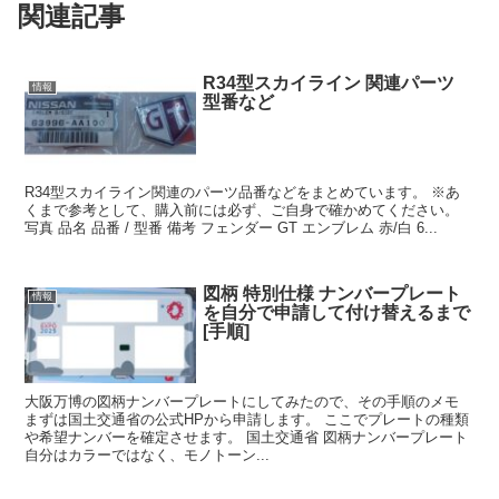
関連記事
R34型スカイライン 関連パーツ
情報
型番など
R34型スカイライン関連のパーツ品番などをまとめています。 ※あ
くまで参考として、購入前には必ず、ご自身で確かめてください。
写真 品名 品番 / 型番 備考 フェンダー GT エンブレム 赤/白 6...
図柄 特別仕様 ナンバープレート
情報
を自分で申請して付け替えるまで
[手順]
大阪万博の図柄ナンバープレートにしてみたので、その手順のメモ
まずは国土交通省の公式HPから申請します。 ここでプレートの種類
や希望ナンバーを確定させます。 国土交通省 図柄ナンバープレート
自分はカラーではなく、モノトーン...