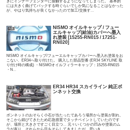
きにインナーフェンダーに接触するようになってしまった。 基本的
には大きく曲げてバックする時ぐらいでしか気になることはなかった
が、やはり気持ちが良くなかったので加工/交換す...
NISMO オイルキャップ / フュー
外装
エルキャップ(給油)カバーへ墨入
れ塗装 [15255-RN015 / 17251-
RN020]
NISMO オイルキャップ/フューエルキャップカバーへ墨入れ塗装をお
こない、ER34へ取り付けた。 購入した部品型番 (ER34 SKYLINE 取
り付け時の構成) ・NISMOオイルフィラーキャップ：15255-RN015
・N...
ER34 HR34 スカイライン 純正ボ
外装
ンネット交換
ボンネットのおそらく小石が当たったであろう場所から塗装が割れ、
そこから錆びてきたため応急措置でタッチペイントしていたのです
が、場所と大きさですごく目立つ... 元々いくつかの凹みや塗装のム
ラが有り、それらから目をそらしてきましたが、思いき...